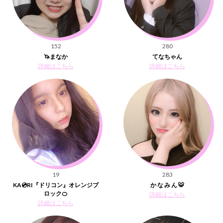
152
280
🦄まなか
てなちゃん
詳細はこちら
詳細はこちら
19
283
KA💿RI『ドリコン』オレンジブ
か な み ん 🐯
ロック🍊
詳細はこちら
詳細はこちら