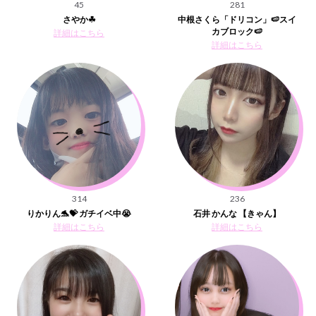
45
281
さやか☘
中根さくら「ドリコン」🍉スイ
カブロック🍉
詳細はこちら
詳細はこちら
314
236
りかりん🐬💝 ガチイベ中😭
石井 かんな 【きゃん】
詳細はこちら
詳細はこちら