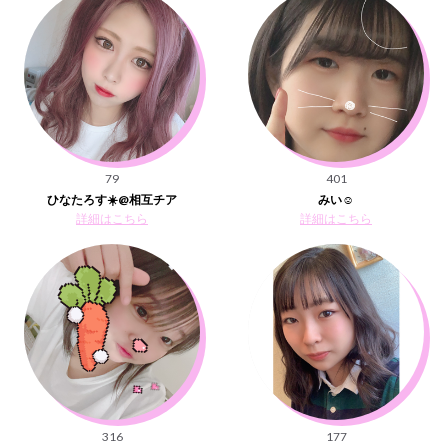
79
401
ひなたろす☀️@相互チア
みい︎☺︎
詳細はこちら
詳細はこちら
316
177