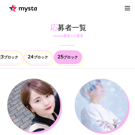
応
募者一覧
mysta審査1次審査
23
24
25
ブロック
ブロック
ブロック