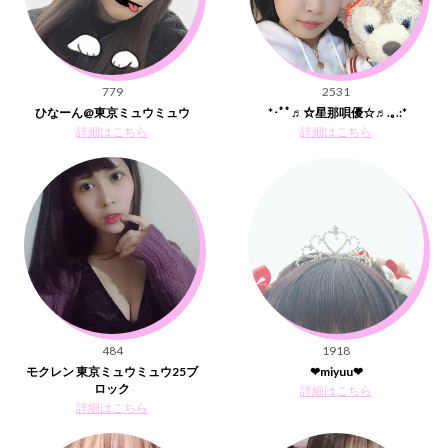
779
2531
ひなーん@東京ミュウミュウ
*･ﾟﾟ♬☆星那唄優☆♬.｡.:*
詳細はこちら
詳細はこちら
484
1918
モクレン 東京ミュウミュウ25ブ
❤︎miyuu❤︎
ロック
詳細はこちら
詳細はこちら