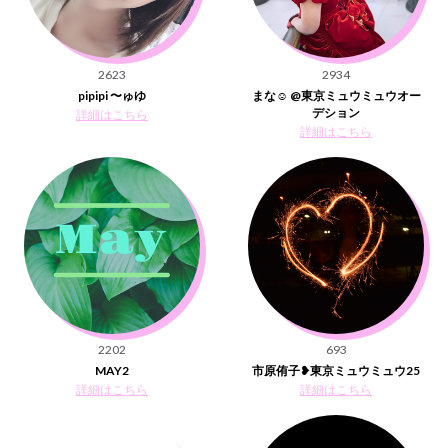
2623
2934
pipipi 〜ゅゆ
まな☺︎ @東京ミュウミュウオー
デション
詳細はこちら
詳細はこちら
2202
693
MAY2
市原侑子❥東京ミュウミュウ25
詳細はこちら
詳細はこちら