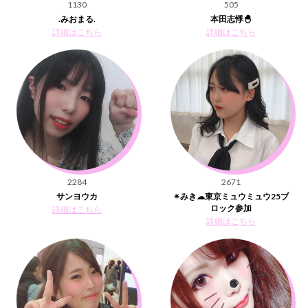
1130
505
.みおまる.
本田志悸🐣
詳細はこちら
詳細はこちら
2284
2671
サンヨウカ
✴︎みき☁︎東京ミュウミュウ25ブ
ロック参加
詳細はこちら
詳細はこちら