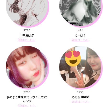
1728
421
田中おはぎ
えーはく
詳細はこちら
詳細はこちら
2718
1251
きのまこ🍓東京ミュウミュウ に
めるる🐰👑💓
ゅ〜♡
詳細はこちら
詳細はこちら