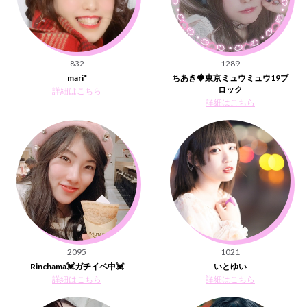
832
1289
mari*
ちあき🍓東京ミュウミュウ19ブ
ロック
詳細はこちら
詳細はこちら
2095
1021
Rinchama💓ガチイベ中💓
いとゆい
詳細はこちら
詳細はこちら