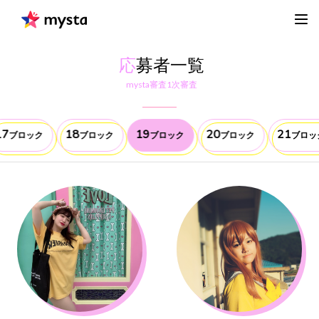
応
募者一覧
mysta審査1次審査
17
18
19
20
21
ブロック
ブロック
ブロック
ブロック
ブロッ