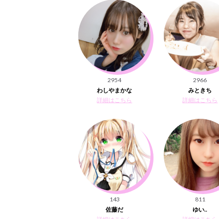
2954
2966
わしやまかな
みときち
詳細はこちら
詳細はこちら
143
811
佐藤だ
ゆい..