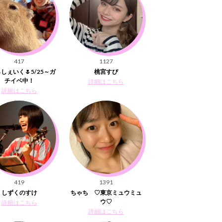
417
1127
しぇいく🌷5/25～ガ
桃宮すぴ
チイベ中！
詳細はこちら
詳細はこちら
419
1391
しずくのすけ
ちゃち ♡東京ミュウミュ
ウ♡
詳細はこちら
詳細はこちら