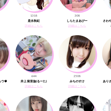
1318
308
是永秋紀
しらたまあびー
さわ
詳細はこちら
詳細はこちら
644
2508
ュウ🍓
井上 留里伽(るーた)
みちのすけ
ありさ
詳細はこちら
詳細はこちら