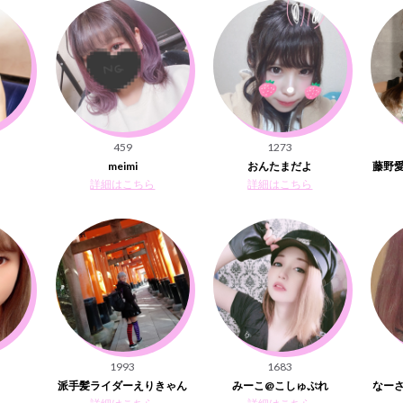
459
1273
meimi
おんたまだよ
藤野愛
詳細はこちら
詳細はこちら
1993
1683
派手髪ライダーえりきゃん
みーこ@こしゅぷれ
なーさ