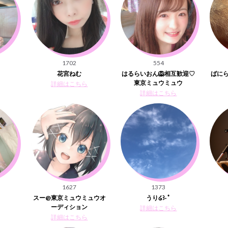
1702
554
花宮ねむ
はるらいおん🦁相互歓迎♡
ばにら
東京ミュウミュウ
詳細はこちら
詳細はこちら
1627
1373
スー@東京ミュウミュウオ
うり໒꒱· ﾟ
ーディション
詳細はこちら
詳細はこちら