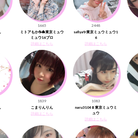
1665
2448
ん
ミトアもか☕️🐙東京ミュウ
safiya✨東京ミュウミュウ1
ミュウ16ブロ
6
詳細はこちら
詳細はこちら
1839
1083
ん
こまりんりん
naru3104🌷東京ミュウミ
ュウ
詳細はこちら
詳細はこちら