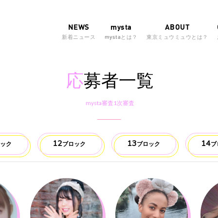
NEWS
mysta
ABOUT
新着ニュース
mystaとは？
東京ミュウミュウとは？
応
募者一覧
mysta審査1次審査
12
13
14
ロック
ブロック
ブロック
ブ