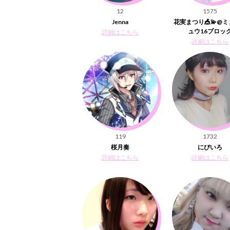
12
1575
Jenna
花実まつり🎪💫@
ュウ16ブロッ
詳細はこちら
詳細はこちら
119
1732
桜月奏
にびいろ
詳細はこちら
詳細はこちら