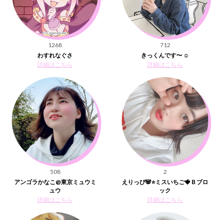
1268
712
わすれなぐさ
きっくんです〜‪︎‬ ‪︎☺︎
詳細はこちら
詳細はこちら
508
2
アンゴラかなこ@東京ミュウミ
えりっぴ🐼⭐️ミスいちご🍓Ｂブロ
ュウ
ック
詳細はこちら
詳細はこちら