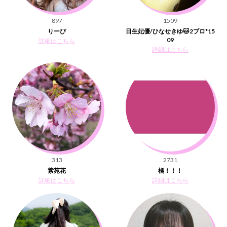
897
1509
りーぴ
日生妃優/ひなせきゆ🐱2ブロ*15
09
詳細はこちら
詳細はこちら
313
2731
紫苑花
橘！！！
詳細はこちら
詳細はこちら