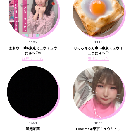
1105
1117
まあや🧚‍♀️🍓ʚ東京ミュウミュウ
りっっちゃん🍓🍳東京ミュウミ
にゅ〜♡ɞ
ュウにゅ〜♡
詳細はこちら
詳細はこちら
1864
1878
黒瀬彩葉
Love me@東京ミュウミュウ