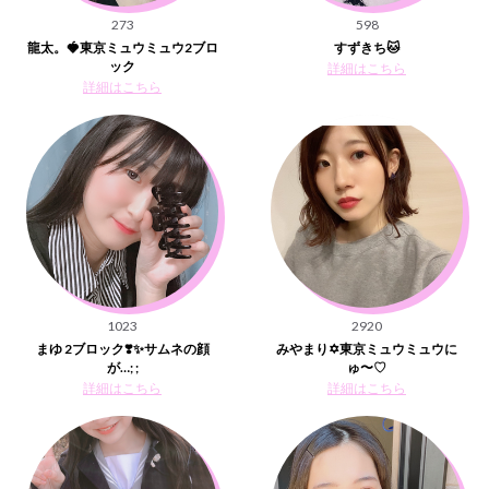
273
598
龍太。🍓東京ミュウミュウ2ブロ
すずきち🐱
ック
詳細はこちら
詳細はこちら
1023
2920
まゆ 2ブロック❣️✨サムネの顔
みやまり✡️東京ミュウミュウに
が…; ;
ゅ〜♡
詳細はこちら
詳細はこちら