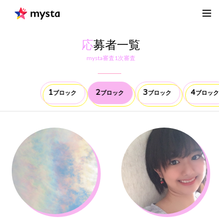
応
募者一覧
mysta審査1次審査
1
2
3
4
ブロック
ブロック
ブロック
ブロック