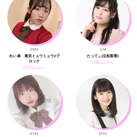
2955
174
れい 🎤 東京ミュウミュウ2ブ
たってぃ(立松彩香)
ロック
詳細はこちら
詳細はこちら
2133
1555